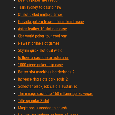
Best us poker sites reddit
Train sydney to casino nsw
Qt slot called multiple times
Pravidla pokeru texas holdem kombinace
Aston leather 10 slot pen case
Gba world poker tour cool rom
Newest online slot games
Skyrim quick slot dual wield
Is there a casino near astoria or
1000 piece poker chip case
Better slot machines borderlands 2
Increase ring slots dark souls 2
Schecter blackjack sls c 1 sustainiac
The mirage casino to 160 e flamingo las vegas
Title sg putar 3 slot
Magic bonus needed to splash